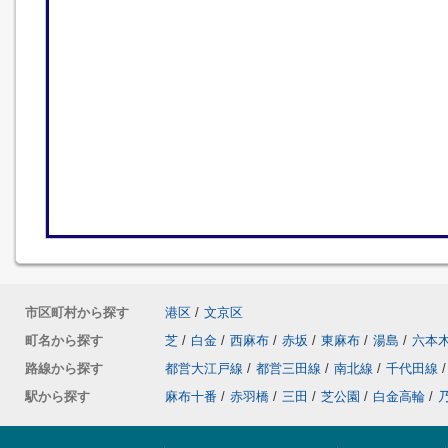
市区町村から探す
港区
/
文京区
町名から探す
芝
/
白金
/
西麻布
/
赤坂
/
東麻布
/
湯島
/
六本
路線から探す
都営大江戸線
/
都営三田線
/
南北線
/
千代田線
/
駅から探す
麻布十番
/
赤羽橋
/
三田
/
芝公園
/
白金高輪
/