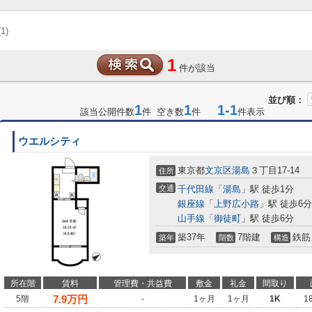
(1)
1
件が該当
並び順：
1
1
1-1
該当公開件数
件 空き数
件
件表示
ウエルシティ
東京都
文京区
湯島
３丁目17-14
住所
交通
千代田線
「
湯島
」駅 徒歩1分
銀座線
「
上野広小路
」駅 徒歩6分
山手線
「
御徒町
」駅 徒歩6分
築37年
7階建
鉄筋
築年
階数
構造
所在階
賃料
管理費・共益費
敷金
礼金
間取り
7.9
万円
5階
-
1ヶ月
1ヶ月
1K
1