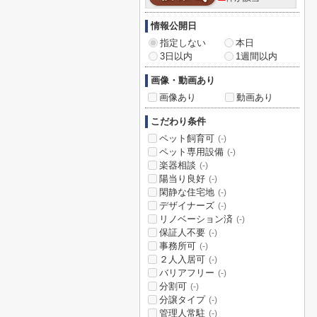
情報公開日
指定しない
本日
3日以内
1週間以内
画像・動画あり
画像あり
動画あり
こだわり条件
ペット飼育可
(-)
ペット専用設備
(-)
楽器相談
(-)
陽当り良好
(-)
閑静な住宅地
(-)
デザイナーズ
(-)
リノベーション済
(-)
保証人不要
(-)
事務所可
(-)
２人入居可
(-)
バリアフリー
(-)
分割可
(-)
分譲タイプ
(-)
管理人常駐
(-)