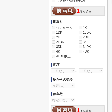
共益費・管理費込み
1
件が該当
間取り
ワンルーム
1K
1DK
1LDK
2K
2DK
2LDK
3K
3DK
3LDK
4K
4DK
4LDK以上
面積
～
駅からの徒歩
築年数
1
件が該当