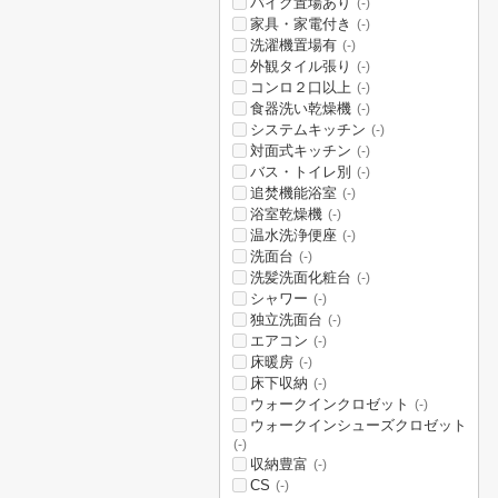
バイク置場あり
(-)
家具・家電付き
(-)
洗濯機置場有
(-)
外観タイル張り
(-)
コンロ２口以上
(-)
食器洗い乾燥機
(-)
システムキッチン
(-)
対面式キッチン
(-)
バス・トイレ別
(-)
追焚機能浴室
(-)
浴室乾燥機
(-)
温水洗浄便座
(-)
洗面台
(-)
洗髪洗面化粧台
(-)
シャワー
(-)
独立洗面台
(-)
エアコン
(-)
床暖房
(-)
床下収納
(-)
ウォークインクロゼット
(-)
ウォークインシューズクロゼット
(-)
収納豊富
(-)
CS
(-)