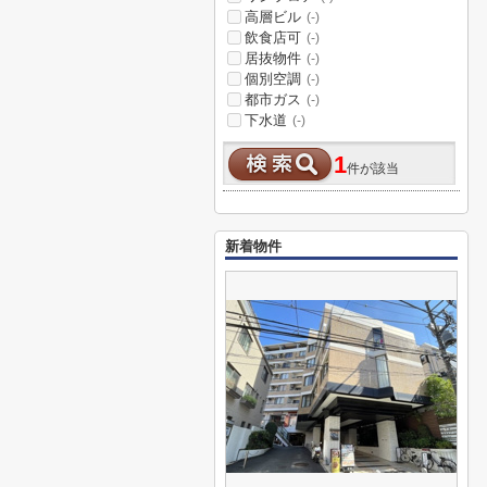
高層ビル
(-)
飲食店可
(-)
居抜物件
(-)
個別空調
(-)
都市ガス
(-)
下水道
(-)
1
件が該当
新着物件