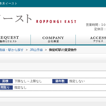
本木イースト
営業時間：1
定休日：
)路線・駅から探す
>
JR山手線
>
御徒町駅の賃貸物件
面積
下限なし～上限なし
築年数
指定しない
間取り
指定なし