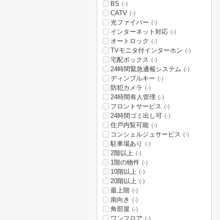
BS
(-)
CATV
(-)
光ファイバー
(-)
インターネット対応
(-)
オートロック
(-)
TVモニタ付インターホン
(-)
宅配ボックス
(-)
24時間緊急通報システム
(-)
ディンプルキー
(-)
防犯カメラ
(-)
24時間有人管理
(-)
フロントサービス
(-)
24時間ゴミ出し可
(-)
住戸内覧可能
(-)
コンシェルジュサービス
(-)
駐車場あり
(-)
2階以上
(-)
1階の物件
(-)
10階以上
(-)
20階以上
(-)
最上階
(-)
南向き
(-)
角部屋
(-)
ワンフロア
(-)