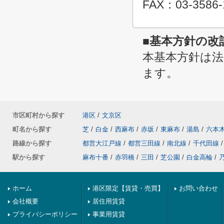
FAX：03-3586-
■基本方針の改
本基本方針は
ます。
市区町村から探す
港区
/
文京区
町名から探す
芝
/
白金
/
西麻布
/
赤坂
/
東麻布
/
湯島
/
六本
路線から探す
都営大江戸線
/
都営三田線
/
南北線
/
千代田線
/
駅から探す
麻布十番
/
赤羽橋
/
三田
/
芝公園
/
白金高輪
/
ホーム
港区限定【賃貸・売買】
お問い合わせ
会社概要
居住用賃貸
プライバシーポリシー
事業用賃貸