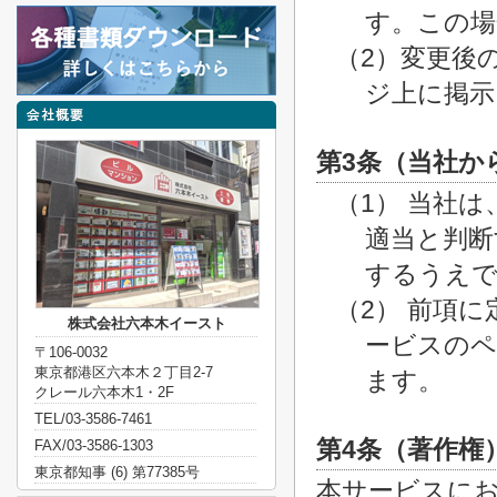
す。この場
（2）変更後
ジ上に掲示
第3条（当社か
（1） 当社
適当と判断
するうえで
（2） 前項
株式会社六本木イースト
ービスのペ
〒106-0032
東京都港区六本木２丁目2-7
ます。
クレール六本木1・2F
TEL/03-3586-7461
第4条（著作権
FAX/03-3586-1303
東京都知事 (6) 第77385号
本サービスに