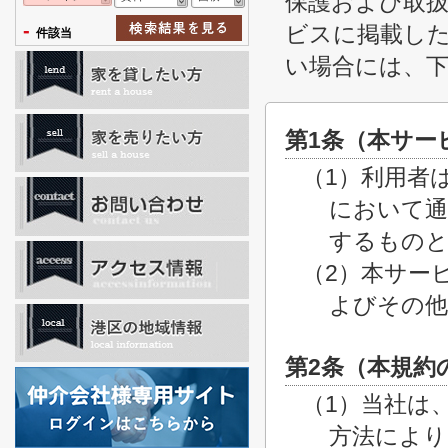
保護および取
-
ビスに掲載し
件該当
い場合には、
第1条（本サー
（1）利用者
において通
するもの
（2）本サー
よびその他
第2条（本規約
（1）当社は
方法により