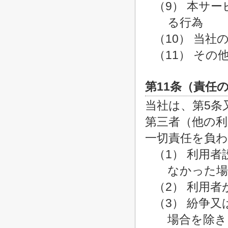
（9） 本サ
る行為
（10） 当
（11） そ
第11条（責任
当社は、第5条
第三者（他の
一切責任を負
（1） 利用
なかった場
（2） 利用
（3） 紛争
場合を除き