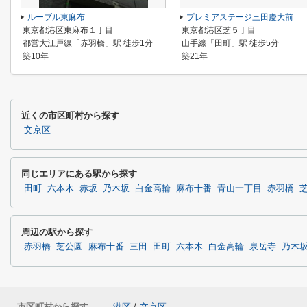
ルーブル東麻布
プレミアステージ三田慶大前
東京都港区東麻布１丁目
東京都港区芝５丁目
都営大江戸線「赤羽橋」駅 徒歩1分
山手線「田町」駅 徒歩5分
築10年
築21年
近くの市区町村から探す
文京区
同じエリアにある駅から探す
田町
六本木
赤坂
乃木坂
白金高輪
麻布十番
青山一丁目
赤羽橋
周辺の駅から探す
赤羽橋
芝公園
麻布十番
三田
田町
六本木
白金高輪
泉岳寺
乃木
市区町村から探す
港区
/
文京区