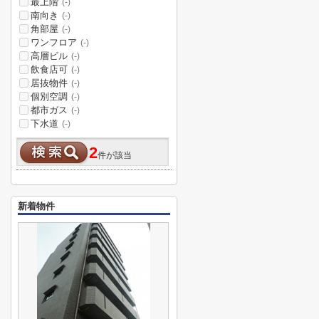
最上階
(-)
南向き
(-)
角部屋
(-)
ワンフロア
(-)
高層ビル
(-)
飲食店可
(-)
居抜物件
(-)
個別空調
(-)
都市ガス
(-)
下水道
(-)
2
件が該当
新着物件