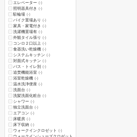
エレベーター
(-)
照明器具付き
(-)
駐輪場
(-)
バイク置場あり
(-)
家具・家電付き
(-)
洗濯機置場有
(-)
外観タイル張り
(-)
コンロ２口以上
(-)
食器洗い乾燥機
(-)
システムキッチン
(-)
対面式キッチン
(-)
バス・トイレ別
(-)
追焚機能浴室
(-)
浴室乾燥機
(-)
温水洗浄便座
(-)
洗面台
(-)
洗髪洗面化粧台
(-)
シャワー
(-)
独立洗面台
(-)
エアコン
(-)
床暖房
(-)
床下収納
(-)
ウォークインクロゼット
(-)
ウォークインシューズクロゼット