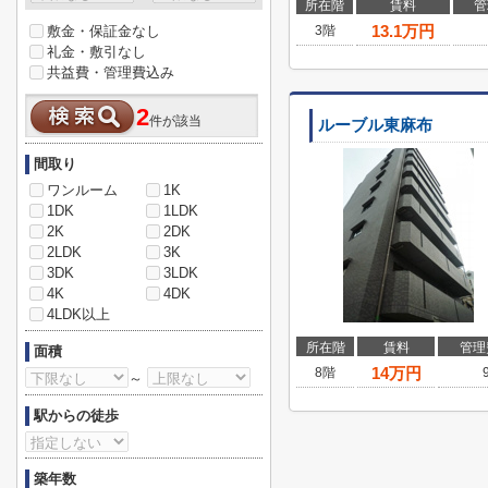
所在階
賃料
管
13.1
万円
敷金・保証金なし
3階
礼金・敷引なし
共益費・管理費込み
2
件が該当
ルーブル東麻布
間取り
ワンルーム
1K
1DK
1LDK
2K
2DK
2LDK
3K
3DK
3LDK
4K
4DK
4LDK以上
所在階
賃料
管理
面積
14
万円
8階
～
駅からの徒歩
築年数