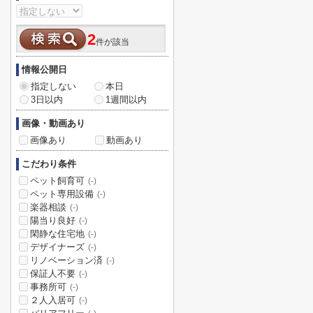
2
件が該当
情報公開日
指定しない
本日
3日以内
1週間以内
画像・動画あり
画像あり
動画あり
こだわり条件
ペット飼育可
(-)
ペット専用設備
(-)
楽器相談
(-)
陽当り良好
(-)
閑静な住宅地
(-)
デザイナーズ
(-)
リノベーション済
(-)
保証人不要
(-)
事務所可
(-)
２人入居可
(-)