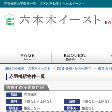
赤羽橋駅の不動産一覧｜港区の不動産｜六本木イースト
港区の不動産｜六本木イースト
>
(賃貸)路線・駅から探す
>
都営地下
赤羽橋駅物件一覧
沿線
赤羽橋駅
賃料
下限なし～上限なし
面積
下限なし～上限なし
駅徒歩
指定しない
間取り
指定なし