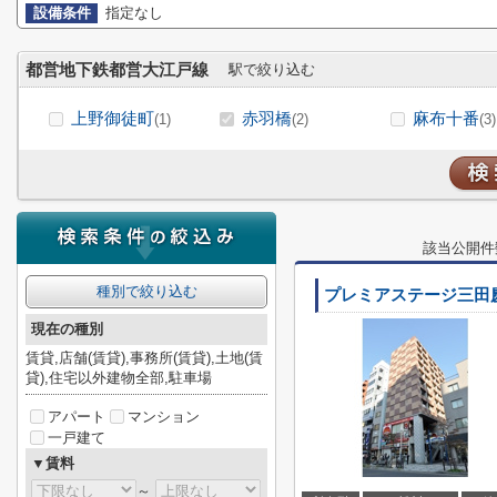
設備条件
指定なし
都営地下鉄都営大江戸線
駅で絞り込む
上野御徒町
赤羽橋
麻布十番
(1)
(2)
(3)
該当公開件
種別で絞り込む
プレミアステージ三田
現在の種別
賃貸,店舗(賃貸),事務所(賃貸),土地(賃
貸),住宅以外建物全部,駐車場
アパート
マンション
一戸建て
▼賃料
～