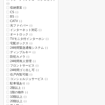
(-)
収納豊富
(-)
CS
(-)
BS
(-)
CATV
(-)
光ファイバー
(-)
インターネット対応
(-)
オートロック
(-)
TVモニタ付インターホン
(-)
宅配ボックス
(-)
24時間緊急通報システム
(-)
ディンプルキー
(-)
防犯カメラ
(-)
24時間有人管理
(-)
フロントサービス
(-)
24時間ゴミ出し可
(-)
住戸内覧可能
(-)
コンシェルジュサービス
(-)
駐車場あり
(-)
2階以上
(-)
1階の物件
(-)
10階以上
(-)
20階以上
(-)