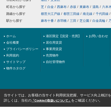
町名から探す
芝
/
白金
/
西麻布
/
赤坂
/
東麻布
/
湯島
/
六本
路線から探す
都営大江戸線
/
都営三田線
/
南北線
/
千代田線
/
駅から探す
麻布十番
/
赤羽橋
/
三田
/
芝公園
/
白金高輪
/
ホーム
港区限定【賃貸・売買】
お問い合わせ
会社概要
居住用賃貸
プライバシーポリシー
事業用賃貸
利用規約
売買物件
サイトマップ
自社管理物件
物件カタログ
当サイトでは、お客様の当サイト利用状況把握、サービス向上検討を目
詳しくは、当社の
をご確認ください。
「Cookieの取扱いについて」