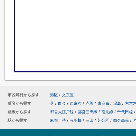
市区町村から探す
港区
/
文京区
町名から探す
芝
/
白金
/
西麻布
/
赤坂
/
東麻布
/
湯島
/
六本
路線から探す
都営大江戸線
/
都営三田線
/
南北線
/
千代田線
/
駅から探す
麻布十番
/
赤羽橋
/
三田
/
芝公園
/
白金高輪
/