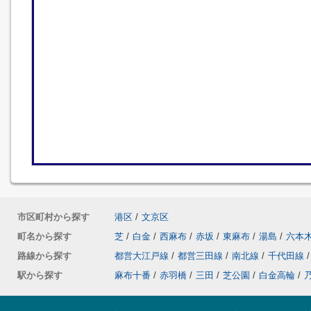
市区町村から探す
港区
/
文京区
町名から探す
芝
/
白金
/
西麻布
/
赤坂
/
東麻布
/
湯島
/
六本
路線から探す
都営大江戸線
/
都営三田線
/
南北線
/
千代田線
/
駅から探す
麻布十番
/
赤羽橋
/
三田
/
芝公園
/
白金高輪
/