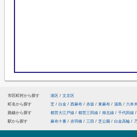
市区町村から探す
港区
/
文京区
町名から探す
芝
/
白金
/
西麻布
/
赤坂
/
東麻布
/
湯島
/
六本
路線から探す
都営大江戸線
/
都営三田線
/
南北線
/
千代田線
/
駅から探す
麻布十番
/
赤羽橋
/
三田
/
芝公園
/
白金高輪
/