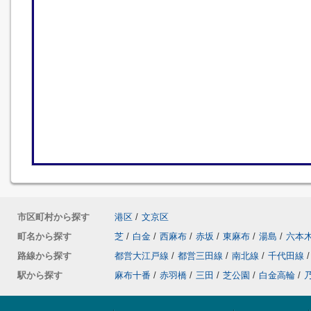
市区町村から探す
港区
/
文京区
町名から探す
芝
/
白金
/
西麻布
/
赤坂
/
東麻布
/
湯島
/
六本
路線から探す
都営大江戸線
/
都営三田線
/
南北線
/
千代田線
/
駅から探す
麻布十番
/
赤羽橋
/
三田
/
芝公園
/
白金高輪
/