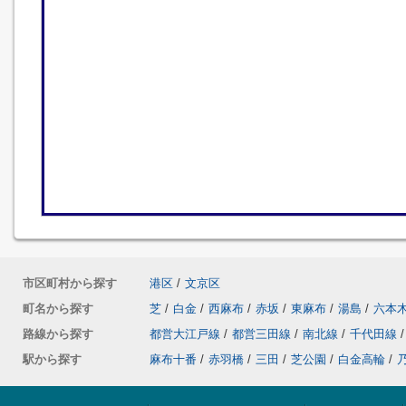
市区町村から探す
港区
/
文京区
町名から探す
芝
/
白金
/
西麻布
/
赤坂
/
東麻布
/
湯島
/
六本
路線から探す
都営大江戸線
/
都営三田線
/
南北線
/
千代田線
/
駅から探す
麻布十番
/
赤羽橋
/
三田
/
芝公園
/
白金高輪
/