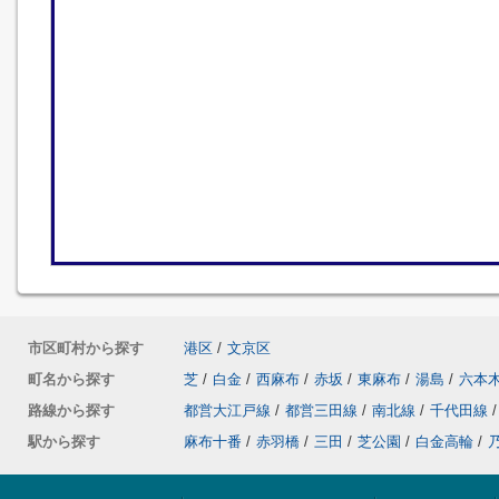
市区町村から探す
港区
/
文京区
町名から探す
芝
/
白金
/
西麻布
/
赤坂
/
東麻布
/
湯島
/
六本
路線から探す
都営大江戸線
/
都営三田線
/
南北線
/
千代田線
/
駅から探す
麻布十番
/
赤羽橋
/
三田
/
芝公園
/
白金高輪
/