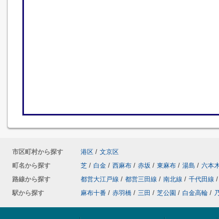
市区町村から探す
港区
/
文京区
町名から探す
芝
/
白金
/
西麻布
/
赤坂
/
東麻布
/
湯島
/
六本
路線から探す
都営大江戸線
/
都営三田線
/
南北線
/
千代田線
/
駅から探す
麻布十番
/
赤羽橋
/
三田
/
芝公園
/
白金高輪
/