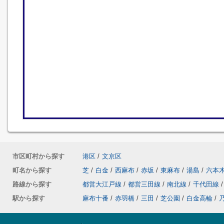
市区町村から探す
港区
/
文京区
町名から探す
芝
/
白金
/
西麻布
/
赤坂
/
東麻布
/
湯島
/
六本
路線から探す
都営大江戸線
/
都営三田線
/
南北線
/
千代田線
/
駅から探す
麻布十番
/
赤羽橋
/
三田
/
芝公園
/
白金高輪
/