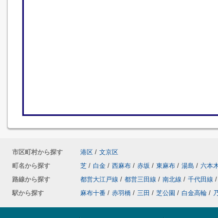
市区町村から探す
港区
/
文京区
町名から探す
芝
/
白金
/
西麻布
/
赤坂
/
東麻布
/
湯島
/
六本
路線から探す
都営大江戸線
/
都営三田線
/
南北線
/
千代田線
/
駅から探す
麻布十番
/
赤羽橋
/
三田
/
芝公園
/
白金高輪
/