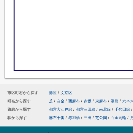
市区町村から探す
港区
/
文京区
町名から探す
芝
/
白金
/
西麻布
/
赤坂
/
東麻布
/
湯島
/
六本
路線から探す
都営大江戸線
/
都営三田線
/
南北線
/
千代田線
/
駅から探す
麻布十番
/
赤羽橋
/
三田
/
芝公園
/
白金高輪
/